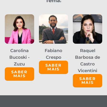
Tema:
Carolina
Fabiano
Raquel
Bucoski -
Crespo
Barbosa de
Zuzu
Castro
SABER
MAIS
Vicentini
SABER
MAIS
SABER
MAIS