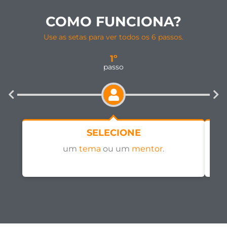
COMO FUNCIONA?
Use as setas para ver todos os 6 passos.
1º
passo
SELECIONE
um
tema
ou um
mentor
.